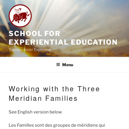
Skip
to
content
SCHOOL FOR
EXPERIENTIAL EDUCATION
Training Inner Explorers
Menu
Working with the Three
Meridian Families
See English version below
Les Familles sont des groupes de méridiens qui